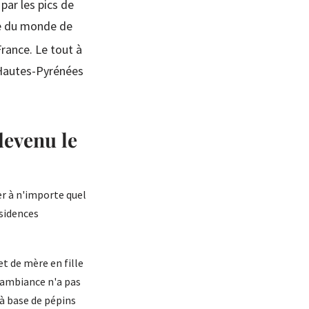
 par les pics de
pe du monde de
France. Le tout à
s Hautes-Pyrénées
evenu le
er à n'importe quel
ésidences
et de mère en fille
L'ambiance n'a pas
 à base de pépins