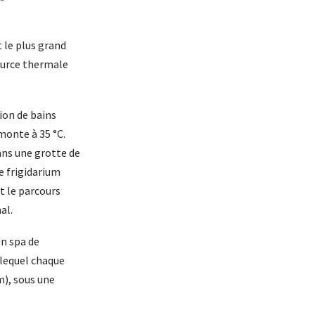
 le plus grand
source thermale
ion de bains
monte à 35 °C.
ans une grotte de
Le frigidarium
t le parcours
al.
Un spa de
 lequel chaque
 m), sous une