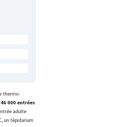
re thermo-
346 000 entrées
entrée adulte
C, un tépidarium