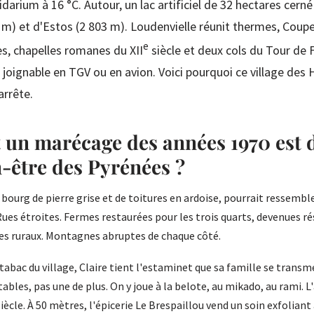
gidarium à 16 °C. Autour, un lac artificiel de 32 hectares cerné
m) et d'Estos (2 803 m). Loudenvielle réunit thermes, Cou
e
, chapelles romanes du XII
siècle et deux cols du Tour de 
, joignable en TGV ou en avion. Voici pourquoi ce village de
arrête.
n marécage des années 1970 est d
-être des Pyrénées ?
 bourg de pierre grise et de toitures en ardoise, pourrait ressembl
Rues étroites. Fermes restaurées pour les trois quarts, devenues r
es ruraux. Montagnes abruptes de chaque côté.
tabac du village, Claire tient l'estaminet que sa famille se transm
tables, pas une de plus. On y joue à la belote, au mikado, au rami. 
iècle. À 50 mètres, l'épicerie Le Brespaillou vend un soin exfoliant