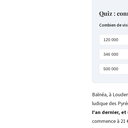
Quiz : con
Combien de visi
120 000
346 000
500 000
Balnéa, à Louden
ludique des Pyr
l'an dernier, e
commence à 21 €,