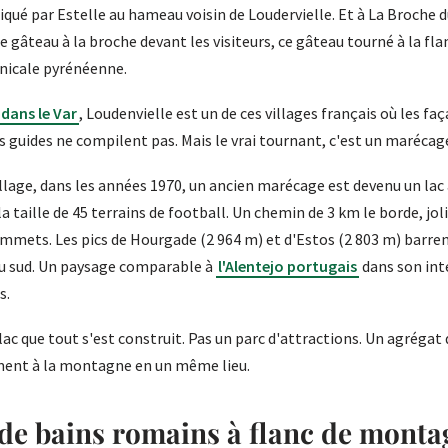
iqué par Estelle au hameau voisin de Loudervielle. Et à La Broche 
le gâteau à la broche devant les visiteurs, ce gâteau tourné à la f
inicale pyrénéenne.
dans le Var
, Loudenvielle est un de ces villages français où les f
es guides ne compilent pas. Mais le vrai tournant, c'est un marécag
llage, dans les années 1970, un ancien marécage est devenu un lac a
 la taille de 45 terrains de football. Un chemin de 3 km le borde, j
ommets. Les pics de Hourgade (2 964 m) et d'Estos (2 803 m) barren
au sud. Un paysage comparable à
l'Alentejo portugais
dans son inte
s.
 lac que tout s'est construit. Pas un parc d'attractions. Un agréga
ment à la montagne en un même lieu.
de bains romains à flanc de montag