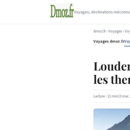
Voyages, destinations méconnues
dmoz.fr
›
Voyages
›
Voy
Voyages dmoz.fr
Vo
Louden
les th
Lecture : 11 min
13 mai 