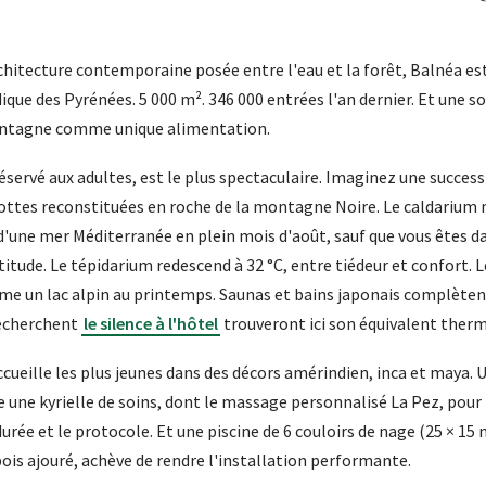
rchitecture contemporaine posée entre l'eau et la forêt, Balnéa est
que des Pyrénées. 5 000 m². 346 000 entrées l'an dernier. Et une 
ontagne comme unique alimentation.
éservé aux adultes, est le plus spectaculaire. Imaginez une success
ottes reconstituées en roche de la montagne Noire. Le caldarium 
 d'une mer Méditerranée en plein mois d'août, sauf que vous êtes d
titude. Le tépidarium redescend à 32 °C, entre tiédeur et confort. 
me un lac alpin au printemps. Saunas et bains japonais complèten
recherchent
le silence à l'hôtel
trouveront ici son équivalent therm
ccueille les plus jeunes dans des décors amérindien, inca et maya. 
 une kyrielle de soins, dont le massage personnalisé La Pez, pour
 durée et le protocole. Et une piscine de 6 couloirs de nage (25 × 15
ois ajouré, achève de rendre l'installation performante.