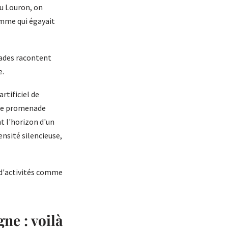
du Louron, on
lamme qui égayait
açades racontent
e.
rtificiel de
olie promenade
t l'horizon d'un
nsité silencieuse,
t d'activités comme
ne : voilà