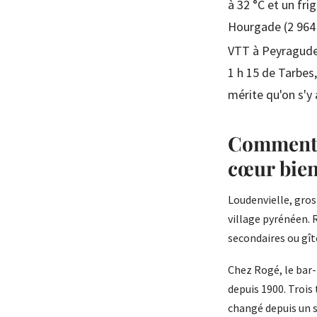
à 32 °C et un fri
Hourgade (2 964 
VTT à Peyragudes
1 h 15 de Tarbes
mérite qu'on s'y 
Comment u
cœur bien
Loudenvielle, gros
village pyrénéen. 
secondaires ou gît
Chez Rogé, le bar-
depuis 1900. Trois 
changé depuis un s