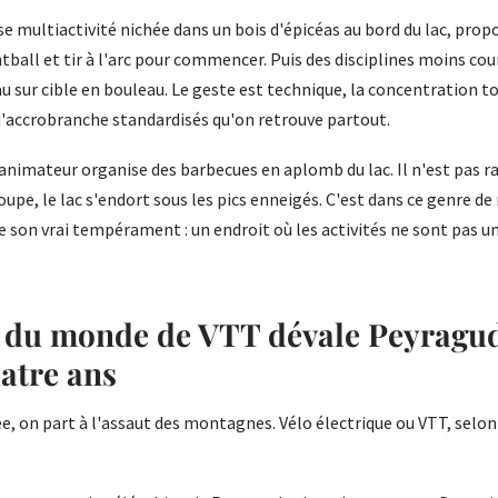
se multiactivité nichée dans un bois d'épicéas au bord du lac, prop
tball et tir à l'arc pour commencer. Puis des disciplines moins cou
u sur cible en bouleau. Le geste est technique, la concentration tot
d'accrobranche standardisés qu'on retrouve partout.
'animateur organise des barbecues en aplomb du lac. Il n'est pas rar
roupe, le lac s'endort sous les pics enneigés. C'est dans ce genre 
e son vrai tempérament : un endroit où les activités ne sont pas u
 du monde de VTT dévale Peyragu
atre ans
lée, on part à l'assaut des montagnes. Vélo électrique ou VTT, selon