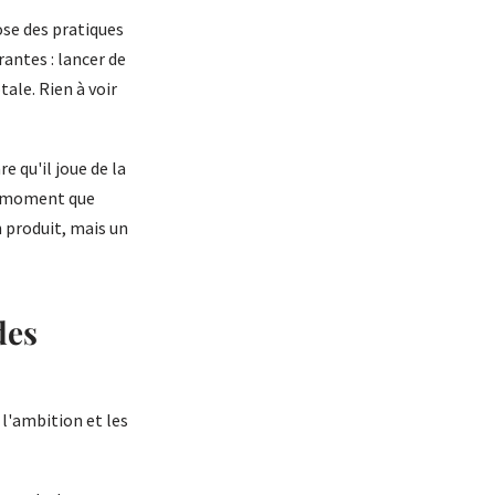
ose des pratiques
rantes : lancer de
ale. Rien à voir
e qu'il joue de la
de moment que
n produit, mais un
des
 l'ambition et les