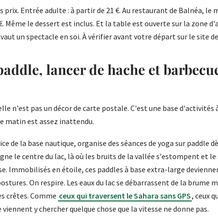
 prix. Entrée adulte : à partir de 21 €. Au restaurant de Balnéa, le 
 €. Même le dessert est inclus. Et la table est ouverte sur la zone d
vaut un spectacle en soi. À vérifier avant votre départ sur le site d
paddle, lancer de hache et barbecu
lle n'est pas un décor de carte postale. C'est une base d'activités à
ue matin est assez inattendu.
ce de la base nautique, organise des séances de yoga sur paddle dès 
ne le centre du lac, là où les bruits de la vallée s'estompent et le 
 Immobilisés en étoile, ces paddles à base extra-large deviennen
postures. On respire. Les eaux du lac se débarrassent de la brume m
les crêtes. Comme
ceux qui traversent le Sahara sans GPS
, ceux q
e viennent y chercher quelque chose que la vitesse ne donne pas.