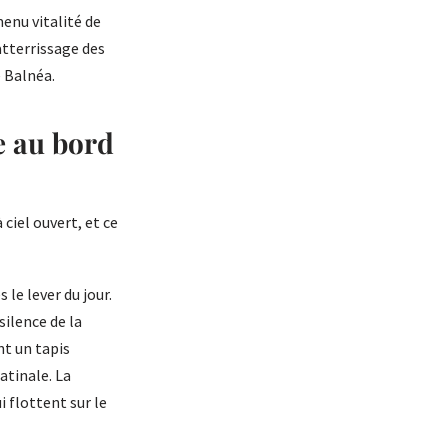
menu vitalité de
'atterrissage des
e Balnéa.
e au bord
 ciel ouvert, et ce
le lever du jour.
silence de la
t un tapis
atinale. La
ui flottent sur le