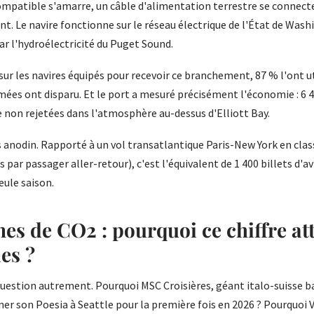
mpatible s'amarre, un câble d'alimentation terrestre se connecte 
t. Le navire fonctionne sur le réseau électrique de l'État de Was
ar l'hydroélectricité du Puget Sound.
 sur les navires équipés pour recevoir ce branchement, 87 % l'ont u
umées ont disparu. Et le port a mesuré précisément l'économie : 6 
 non rejetées dans l'atmosphère au-dessus d'Elliott Bay.
as anodin. Rapporté à un vol transatlantique Paris-New York en cl
 par passager aller-retour), c'est l'équivalent de 1 400 billets d'av
eule saison.
es de CO2 : pourquoi ce chiffre att
es ?
uestion autrement. Pourquoi MSC Croisières, géant italo-suisse b
ner son Poesia à Seattle pour la première fois en 2026 ? Pourquoi V