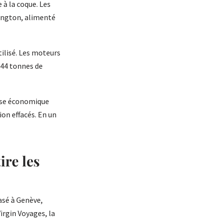
à la coque. Les
hington, alimenté
tilisé. Les moteurs
444 tonnes de
asse économique
ion effacés. En un
ire les
asé à Genève,
irgin Voyages, la