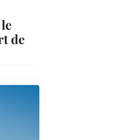
le
rt de