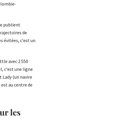
lombie-
re publient
rajectoires de
 évitées, c'est un
ttle avec 2 550
, c'est une ligne
t Lady (un navire
 est au centre de
ur les