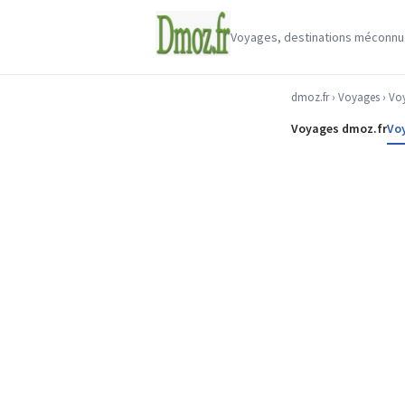
Voyages, destinations méconnues
dmoz.fr
›
Voyages
›
Voy
Voyages dmoz.fr
Vo