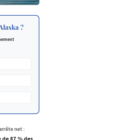
 Alaska ?
chement
arrête net :
e de 87 % des