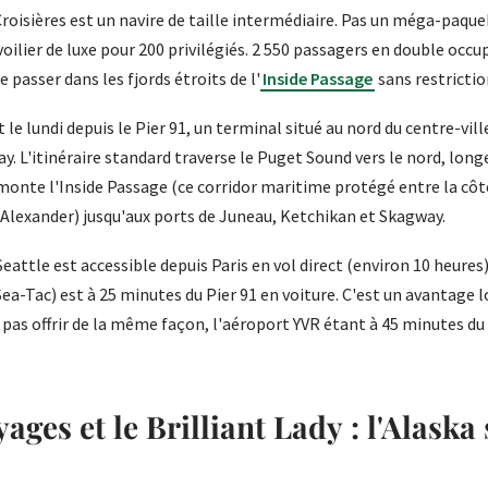
roisières est un navire de taille intermédiaire. Pas un méga-paque
oilier de luxe pour 200 privilégiés. 2 550 passagers en double occup
e passer dans les fjords étroits de l'
Inside Passage
sans restrictio
 le lundi depuis le Pier 91, un terminal situé au nord du centre-ville
Bay. L'itinéraire standard traverse le Puget Sound vers le nord, longe
monte l'Inside Passage (ce corridor maritime protégé entre la côte
el Alexander) jusqu'aux ports de Juneau, Ketchikan et Skagway.
eattle est accessible depuis Paris en vol direct (environ 10 heures
a-Tac) est à 25 minutes du Pier 91 en voiture. C'est un avantage l
pas offrir de la même façon, l'aéroport YVR étant à 45 minutes d
ages et le Brilliant Lady : l'Alaska