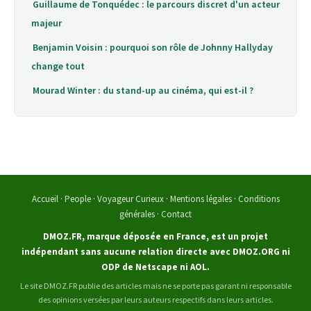
Guillaume de Tonquédec : le parcours discret d'un acteur
majeur
Benjamin Voisin : pourquoi son rôle de Johnny Hallyday
change tout
Mourad Winter : du stand-up au cinéma, qui est-il ?
Accueil
·
People
·
Voyageur Curieux
·
Mentions légales
·
Conditions
générales
·
Contact
DMOZ.FR, marque déposée en France, est un projet
indépendant sans aucune relation directe avec DMOZ.ORG ni
ODP de Netscape ni AOL.
Le site DMOZ.FR publie des articles mais ne se porte pas garant ni responsable
des opinions versées par leurs auteurs respectifs dans leurs articles.