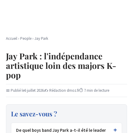
Accueil
›
People
›
Jay Park
Jay Park : l'indépendance
artistique loin des majors K-
pop
📅 Publié le
6 juillet 2026
✍ Rédaction dmoz.fr
⏱ 7 min de lecture
Le savez-vous ?
De quel boys band Jay Park a-t-il été le leader