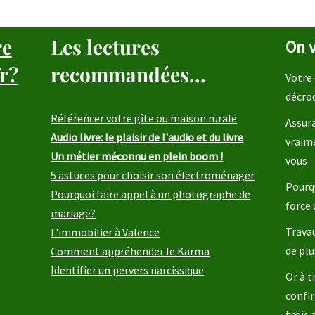
re
Les lectures
On v
r?
recommandées...
Votre 
décro
Référencer votre gîte ou maison rurale
Assura
Audio livre: le plaisir de l'audio et du livre
vraim
Un métier méconnu en plein boom !
vous
5 astuces pour choisir son électroménager
Pourqu
Pourquoi faire appel à un photographe de
force 
mariage?
Travau
L'immobilier à Valence
de plu
Comment appréhender le Karma
Identifier un pervers narcissique
Or à t
confir
trois