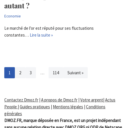
autant ?
Economie
Le marché de l’or est réputé pour ses fluctuations
constantes…
Lire la suite »
1
2
3
…
114
Suivant »
Contactez Dmoz.fr
|
A propos de Dmoz.fr
|
Votre argent
|
Actus
People
|
Guides pratiques
|
Mentions légales
|
Conditions
générales
DMOZ.FR, marque déposée en France, est un projet indépendant
sans aucune relation directe avec DMOZ.ORG ni ODP de Netscape