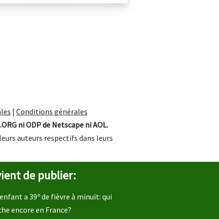
les
|
Conditions générales
.ORG ni ODP de Netscape ni AOL.
leurs auteurs respectifs dans leurs
ient de publier:
enfant a 39º de fièvre à minuit: qui
che encore en France?