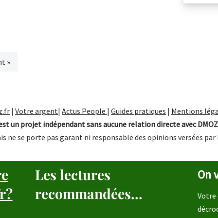
nt »
.fr
|
Votre argent
|
Actus People
|
Guides pratiques
|
Mentions léga
st un projet indépendant sans aucune relation directe avec DMOZ
is ne se porte pas garant ni responsable des opinions versées par 
re
Les lectures
On v
r?
recommandées...
Votre 
décro