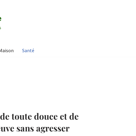
e
s
Maison
Santé
de toute douce et de
euve sans agresser