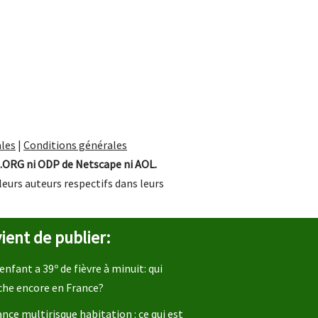
les
|
Conditions générales
.ORG ni ODP de Netscape ni AOL.
leurs auteurs respectifs dans leurs
ient de publier:
enfant a 39º de fièvre à minuit: qui
che encore en France?
nce multirisque habitation : ce qui est