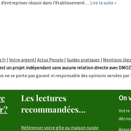
s d’entreprises réussir dans l’établissement…
Lire la suite »
.fr
|
Votre argent
|
Actus People
|
Guides pratiques
|
Mentions léga
st un projet indépendant sans aucune relation directe avec DMOZ
is ne se porte pas garant ni responsable des opinions versées par 
re
Les lectures
On v
r?
recommandées...
Votre 
décro
Référencer votre gîte ou maison rurale
Assura