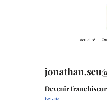
Aller
au
contenu
Actualité
Co
jonathan.seu@
Devenir franchiseur 
Economie