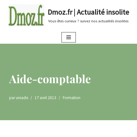
Dmoz.fr | Actualité insolite
Aller
Vous êtes curieux ? suivez nos actualités insolites
au
contenu
Aide-comptable
par
uniadis
17 avril 2013
Formation