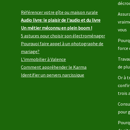
décro
Référencer votre gîte ou maison rurale
Assura
Audio livre: le plaisir de l'audio et du livre
vraim
Un métier méconnu en plein boom !
vous
5 astuces pour choisir son électroménager
Pourqu
Pourquoi faire appel à un photographe de
force 
mariage?
Travau
L'immobilier à Valence
de plu
Comment appréhender le Karma
Identifier un pervers narcissique
Or à t
confir
trois
Consul
pour 
Pourq