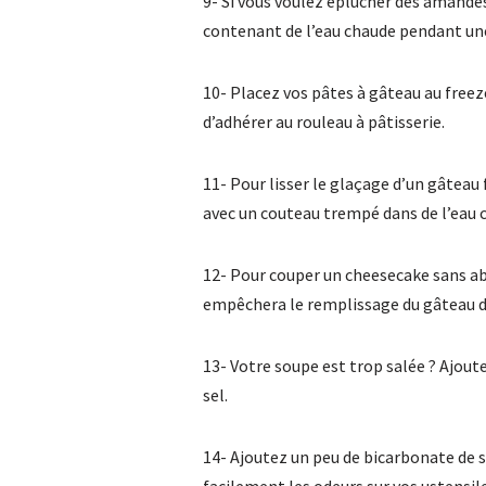
9- Si vous voulez éplucher des amande
contenant de l’eau chaude pendant une
10- Placez vos pâtes à gâteau au free
d’adhérer au rouleau à pâtisserie.
11- Pour lisser le glaçage d’un gâteau
avec un couteau trempé dans de l’eau 
12- Pour couper un cheesecake sans ab
empêchera le remplissage du gâteau de
13- Votre soupe est trop salée ? Ajout
sel.
14- Ajoutez un peu de bicarbonate de so
facilement les odeurs sur vos ustensile