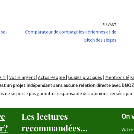
SUIVANT
 sel
Comparateur de compagnies aériennes et de
pitch des sièges
.fr
|
Votre argent
|
Actus People
|
Guides pratiques
|
Mentions léga
st un projet indépendant sans aucune relation directe avec DMOZ
is ne se porte pas garant ni responsable des opinions versées par 
re
Les lectures
On v
r?
recommandées...
Votre 