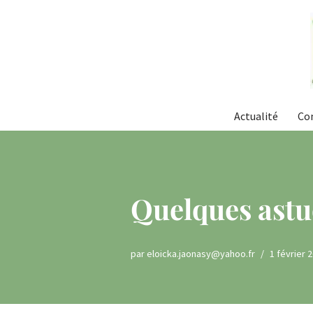
Aller
au
contenu
Actualité
Co
Quelques astuc
par
eloicka.jaonasy@yahoo.fr
1 février 