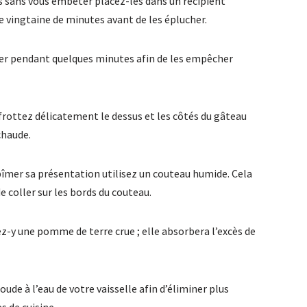
s sans vous embêter placez-les dans un récipient
 vingtaine de minutes avant de les éplucher.
zer pendant quelques minutes afin de les empêcher
 frottez délicatement le dessus et les côtés du gâteau
chaude.
îmer sa présentation utilisez un couteau humide. Cela
 coller sur les bords du couteau.
ez-y une pomme de terre crue ; elle absorbera l’excès de
ude à l’eau de votre vaisselle afin d’éliminer plus
s de cuisine.