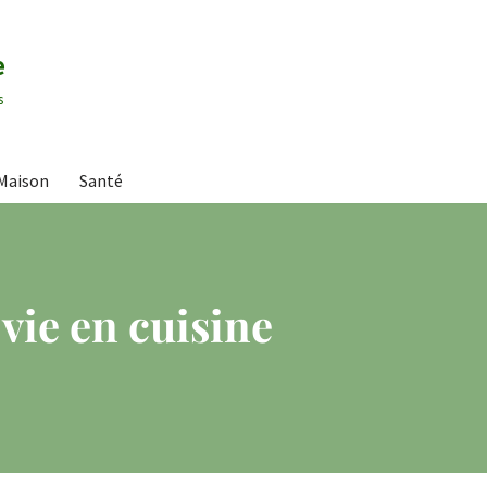
e
s
Maison
Santé
 vie en cuisine