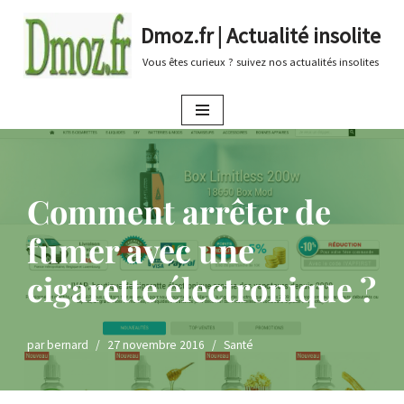
Dmoz.fr | Actualité insolite
Aller
Vous êtes curieux ? suivez nos actualités insolites
au
contenu
Comment arrêter de
fumer avec une
cigarette électronique ?
par
bernard
27 novembre 2016
Santé