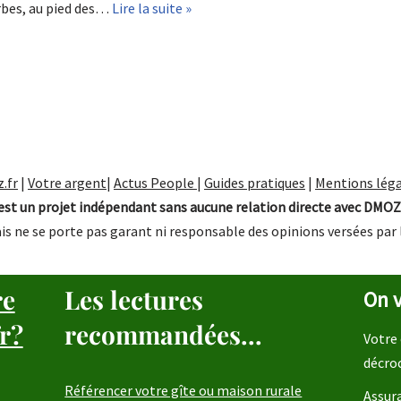
arbes, au pied des…
Lire la suite »
.fr
|
Votre argent
|
Actus People
|
Guides pratiques
|
Mentions léga
st un projet indépendant sans aucune relation directe avec DMOZ
is ne se porte pas garant ni responsable des opinions versées par 
re
Les lectures
On v
r?
recommandées...
Votre 
décro
Référencer votre gîte ou maison rurale
Assura