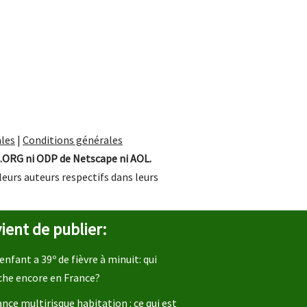
les
|
Conditions générales
.ORG ni ODP de Netscape ni AOL.
leurs auteurs respectifs dans leurs
ient de publier:
enfant a 39º de fièvre à minuit: qui
che encore en France?
nce multirisque habitation : ce qui est