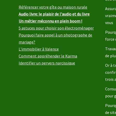
Référencer votre gîte ou maison rurale
Assura
Audio livre: le plaisir de l'audio et du livre
vraim
Un métier méconnu en plein boom !
vous
5 astuces pour choisir son électroménager
Pourqu
Pourquoi faire appel à un photographe de
force 
mariage?
Travau
L'immobilier à Valence
de plu
Comment appréhender le Karma
Identifier un pervers narcissique
Or à t
confir
trois
Consul
pour 
Pourq
de sit