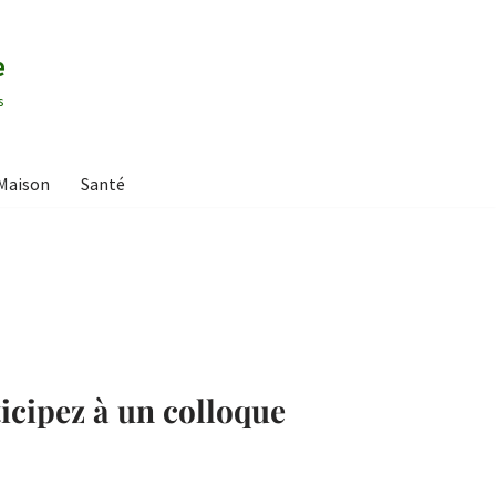
e
s
Maison
Santé
ticipez à un colloque