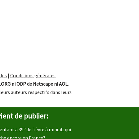
les
|
Conditions générales
.ORG ni ODP de Netscape ni AOL.
leurs auteurs respectifs dans leurs
ient de publier:
enfant a 39º de fièvre à minuit: qui
che encore en France?