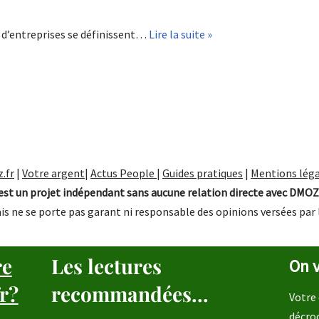
 d’entreprises se définissent…
Lire la suite »
.fr
|
Votre argent
|
Actus People
|
Guides pratiques
|
Mentions léga
st un projet indépendant sans aucune relation directe avec DMOZ
is ne se porte pas garant ni responsable des opinions versées par 
re
Les lectures
On v
r?
recommandées...
Votre 
décro