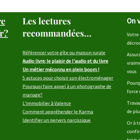
re
Les lectures
On v
r?
recommandées...
Votre 
décro
Référencer votre gîte ou maison rurale
Assura
Audio livre: le plaisir de l'audio et du livre
vraim
Un métier méconnu en plein boom !
vous
5 astuces pour choisir son électroménager
Pourqu
Pourquoi faire appel à un photographe de
force 
mariage?
Travau
L'immobilier à Valence
de plu
Comment appréhender le Karma
Identifier un pervers narcissique
Or à t
confir
trois