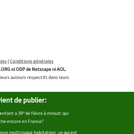
les
|
Conditions générales
.ORG ni ODP de Netscape ni AOL.
leurs auteurs respectifs dans leurs
ient de publier:
enfant a 39º de fièvre à minuit: qui
che encore en France?
nce multirisque habitation : ce qui est