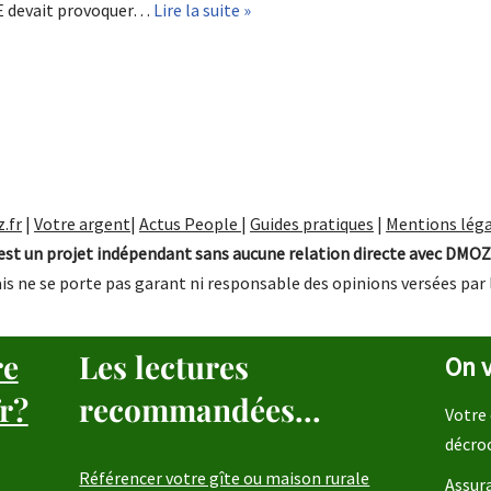
EE devait provoquer…
Lire la suite »
.fr
|
Votre argent
|
Actus People
|
Guides pratiques
|
Mentions léga
st un projet indépendant sans aucune relation directe avec DMOZ
is ne se porte pas garant ni responsable des opinions versées par 
re
Les lectures
On v
r?
recommandées...
Votre 
décro
Référencer votre gîte ou maison rurale
Assura