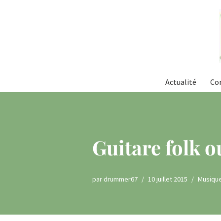
Aller
au
contenu
Actualité
Co
Guitare folk o
par
drummer67
10 juillet 2015
Musiqu