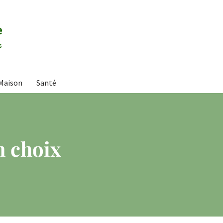
e
s
Maison
Santé
n choix