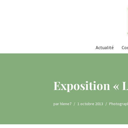
Aller
au
contenu
Actualité
Co
Exposition « L
par
hlene7
1 octobre 2013
Photograp