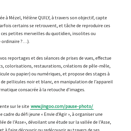
ée à Mézel, Hélène QUILY, à travers son objectif, capte
rfois certains se retrouvent, et tâche de reproduire ces
es petites merveilles du quotidien, insolites ou
 ordinaire ?…).
os reportages et des séances de prises de vues, effectue
ts, colorisations, restaurations, créations de pêle-mêle,
icule ou papier) ou numériques, et propose des stages à
e pellicules noir et blanc, en manipulation de l’appareil
rmatique consacrée à la retouche d’images.
ente sur le site
www.jingoo.com/pause-photo/
e cadre du défi jeune « Envie d’Agir », à organiser une
lée de l’Asse», dévoilant une étude sur la vallée de l’Asse,
et à faire découvrir ou redécouvrir au travers de ses