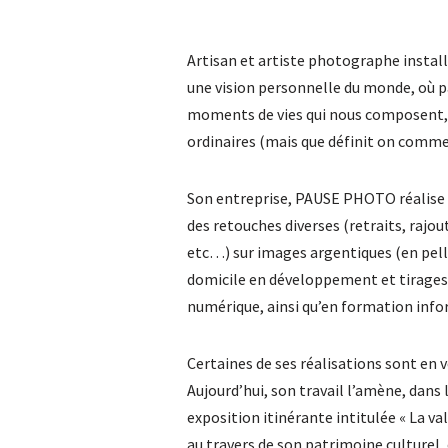
Artisan et artiste photographe install
une vision personnelle du monde, où pa
moments de vies qui nous composent, c
ordinaires (mais que définit on comme
Son entreprise, PAUSE PHOTO réalise v
des retouches diverses (retraits, rajou
etc…) sur images argentiques (en pell
domicile en développement et tirages d
numérique, ainsi qu’en formation info
Certaines de ses réalisations sont en v
Aujourd’hui, son travail l’amène, dans l
exposition itinérante intitulée « La val
au travers de son patrimoine culturel, 