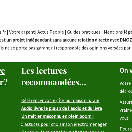
.fr
|
Votre argent
|
Actus People
|
Guides pratiques
|
Mentions léga
st un projet indépendant sans aucune relation directe avec DMOZ
is ne se porte pas garant ni responsable des opinions versées par 
re
Les lectures
On v
r?
recommandées...
Votre 
décro
Référencer votre gîte ou maison rurale
Assura
Audio livre: le plaisir de l'audio et du livre
vraim
Un métier méconnu en plein boom !
vous
5 astuces pour choisir son électroménager
Pourqu