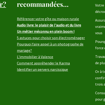
r?
recommandées...
Votre 
décro
Référencer votre gîte ou maison rurale
Assura
Audio livre: le plaisir de l'audio et du livre
vraim
Un métier méconnu en plein boom !
vous
5 astuces pour choisir son électroménager
Pourqu
Pourquoi faire appel à un photographe de
force 
mariage?
Travau
L'immobilier à Valence
de plu
Comment appréhender le Karma
Identifier un pervers narcissique
Or à t
confir
trois
Consul
pour 