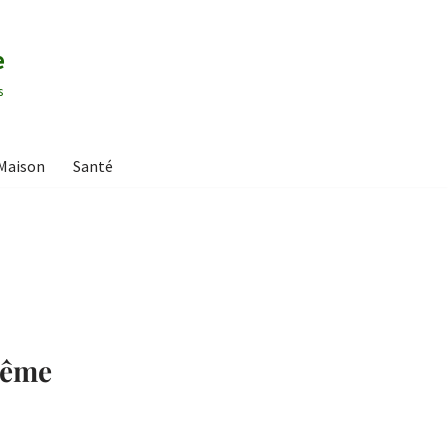
e
s
Maison
Santé
même