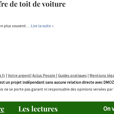
re de toit de voiture
s en plus souvent…
Lire la suite »
.fr
|
Votre argent
|
Actus People
|
Guides pratiques
|
Mentions léga
st un projet indépendant sans aucune relation directe avec DMOZ
is ne se porte pas garant ni responsable des opinions versées par 
re
Les lectures
On v