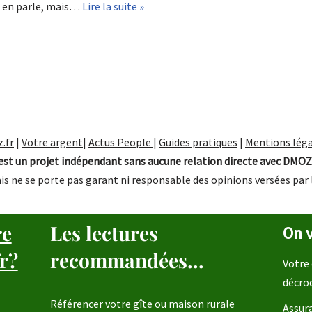
e en parle, mais…
Lire la suite »
.fr
|
Votre argent
|
Actus People
|
Guides pratiques
|
Mentions léga
st un projet indépendant sans aucune relation directe avec DMOZ
is ne se porte pas garant ni responsable des opinions versées par 
re
Les lectures
On v
r?
recommandées...
Votre 
décro
Référencer votre gîte ou maison rurale
Assura