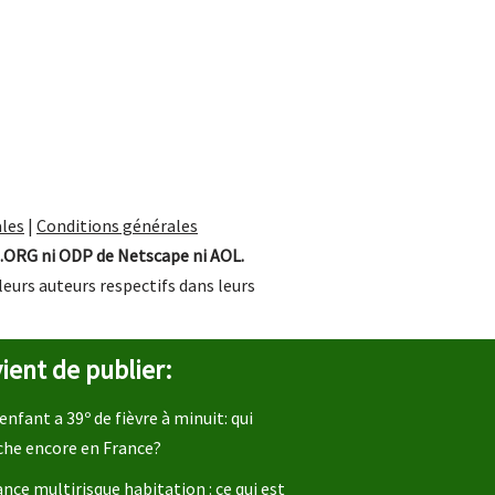
les
|
Conditions générales
.ORG ni ODP de Netscape ni AOL.
leurs auteurs respectifs dans leurs
ient de publier:
enfant a 39º de fièvre à minuit: qui
che encore en France?
nce multirisque habitation : ce qui est