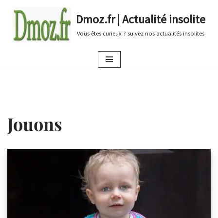
Dmoz.fr | Actualité insolite
Aller
Vous êtes curieux ? suivez nos actualités insolites
au
contenu
Jouons