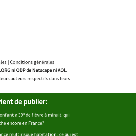
les
|
Conditions générales
.ORG ni ODP de Netscape ni AOL.
leurs auteurs respectifs dans leurs
ient de publier:
enfant a 39º de fièvre à minuit: qui
che encore en France?
nce multirisque habitation : ce qui est