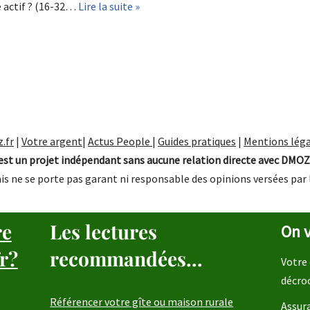
e actif ? (16-32…
Lire la suite »
.fr
|
Votre argent
|
Actus People
|
Guides pratiques
|
Mentions léga
st un projet indépendant sans aucune relation directe avec DMOZ
is ne se porte pas garant ni responsable des opinions versées par 
re
Les lectures
On v
r?
recommandées...
Votre 
décro
Référencer votre gîte ou maison rurale
Assura