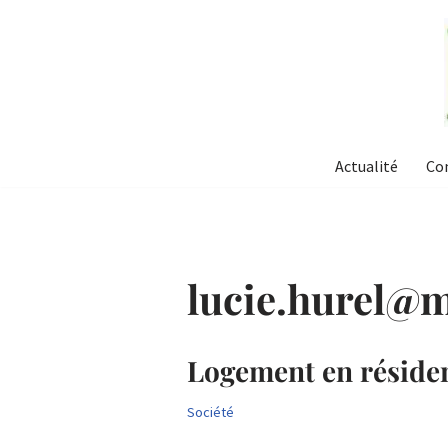
Aller
au
contenu
Actualité
Co
lucie.hurel@
Logement en résidenc
Société