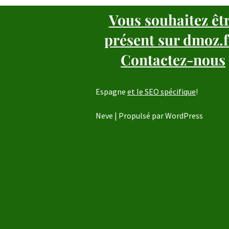
Vous souhaitez êt
présent sur dmoz.f
Contactez-nous
Espagne
et le SEO spécifique
!
Neve
| Propulsé par
WordPress