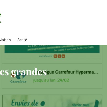
e
s
Maison
Santé
des grandes