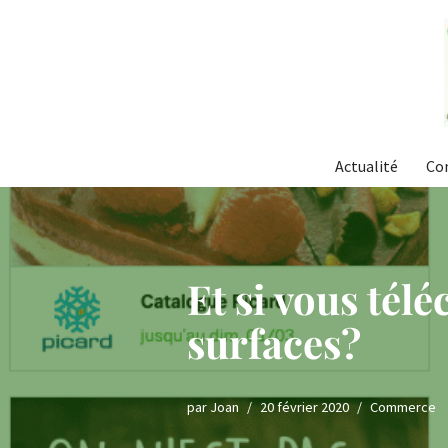
Aller
au
contenu
Actualité
Co
Et si vous tél
surfaces?
par
Joan
20 février 2020
Commerce