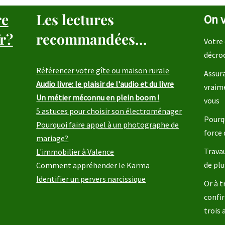
re
Les lectures
On v
r?
recommandées...
Votre 
décro
Référencer votre gîte ou maison rurale
Assura
Audio livre: le plaisir de l'audio et du livre
vraim
Un métier méconnu en plein boom !
vous
5 astuces pour choisir son électroménager
Pourqu
Pourquoi faire appel à un photographe de
force 
mariage?
Travau
L'immobilier à Valence
de plu
Comment appréhender le Karma
Identifier un pervers narcissique
Or à t
confir
trois