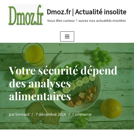
Dmoz.fr | Actualité insolite
Aller
Vous êtes curieux ? suivez nos actualités insolites
au
contenu
Votre sécurité dépend
des analyses
alimentaires
par
bernard
7 décembre 2016
Commerce