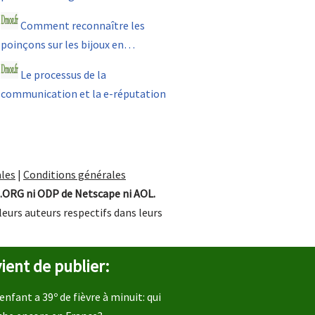
Comment reconnaître les
poinçons sur les bijoux en…
Le processus de la
communication et la e-réputation
les
|
Conditions générales
.ORG ni ODP de Netscape ni AOL.
leurs auteurs respectifs dans leurs
ient de publier:
enfant a 39º de fièvre à minuit: qui