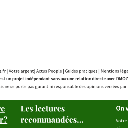
.fr
|
Votre argent
|
Actus People
|
Guides pratiques
|
Mentions léga
st un projet indépendant sans aucune relation directe avec DMOZ
is ne se porte pas garant ni responsable des opinions versées par 
re
Les lectures
On v
r?
recommandées...
Votre 