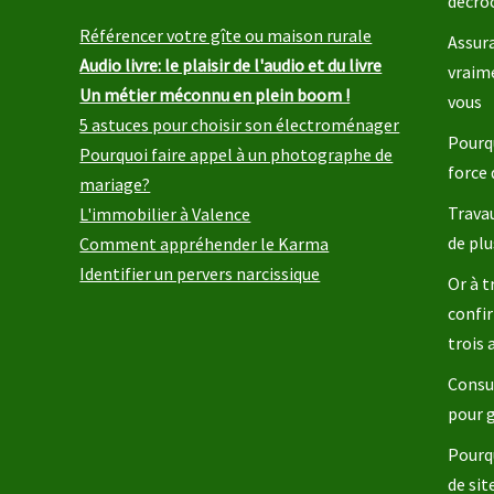
décro
Référencer votre gîte ou maison rurale
Assura
Audio livre: le plaisir de l'audio et du livre
vraim
Un métier méconnu en plein boom !
vous
5 astuces pour choisir son électroménager
Pourqu
Pourquoi faire appel à un photographe de
force 
mariage?
Travau
L'immobilier à Valence
de plu
Comment appréhender le Karma
Identifier un pervers narcissique
Or à t
confir
trois
Consul
pour 
Pourq
de sit