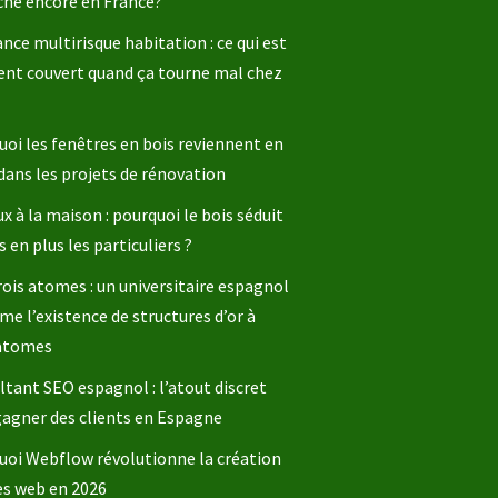
che encore en France?
nce multirisque habitation : ce qui est
ent couvert quand ça tourne mal chez
oi les fenêtres en bois reviennent en
dans les projets de rénovation
x à la maison : pourquoi le bois séduit
s en plus les particuliers ?
rois atomes : un universitaire espagnol
me l’existence de structures d’or à
 atomes
tant SEO espagnol : l’atout discret
gagner des clients en Espagne
uoi Webflow révolutionne la création
es web en 2026