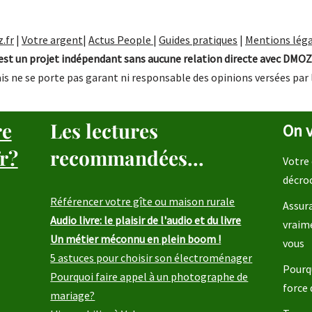
.fr
|
Votre argent
|
Actus People
|
Guides pratiques
|
Mentions léga
st un projet indépendant sans aucune relation directe avec DMOZ
is ne se porte pas garant ni responsable des opinions versées par 
re
Les lectures
On v
r?
recommandées...
Votre 
décro
Référencer votre gîte ou maison rurale
Assura
Audio livre: le plaisir de l'audio et du livre
vraim
Un métier méconnu en plein boom !
vous
5 astuces pour choisir son électroménager
Pourqu
Pourquoi faire appel à un photographe de
force 
mariage?