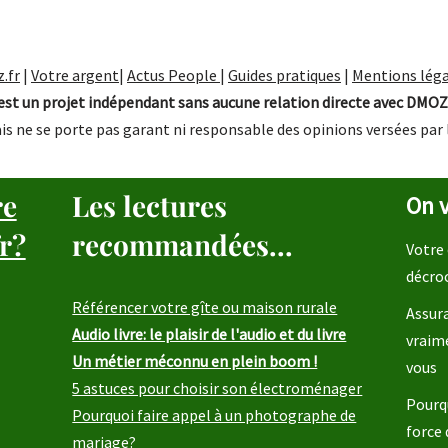
.fr
|
Votre argent
|
Actus People
|
Guides pratiques
|
Mentions léga
st un projet indépendant sans aucune relation directe avec DMOZ
is ne se porte pas garant ni responsable des opinions versées par 
re
Les lectures
On v
r?
recommandées...
Votre 
décro
Référencer votre gîte ou maison rurale
Assura
Audio livre: le plaisir de l'audio et du livre
vraim
Un métier méconnu en plein boom !
vous
5 astuces pour choisir son électroménager
Pourqu
Pourquoi faire appel à un photographe de
force 
mariage?