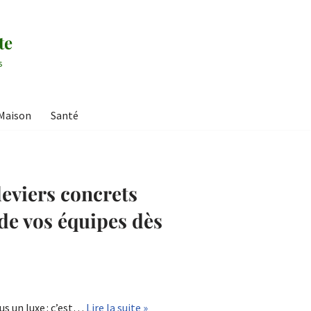
te
s
Maison
Santé
leviers concrets
de vos équipes dès
us un luxe : c’est…
Lire la suite »