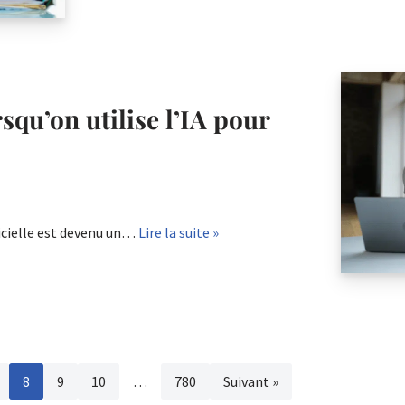
rsqu’on utilise l’IA pour
ficielle est devenu un…
Lire la suite »
8
9
10
…
780
Suivant »