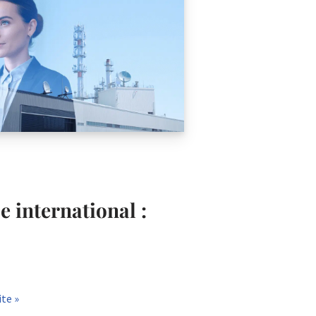
 international :
ite »