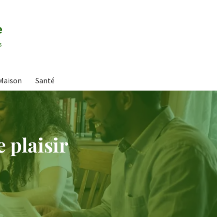
e
s
Maison
Santé
 plaisir