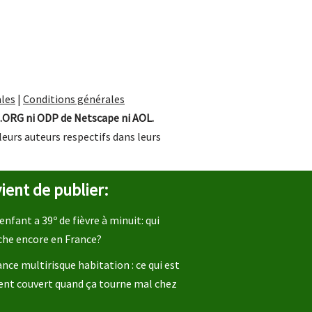
les
|
Conditions générales
.ORG ni ODP de Netscape ni AOL.
leurs auteurs respectifs dans leurs
ient de publier:
enfant a 39º de fièvre à minuit: qui
che encore en France?
nce multirisque habitation : ce qui est
ent couvert quand ça tourne mal chez