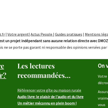
.fr
|
Votre argent
|
Actus People
|
Guides pratiques
|
Mentions léga
st un projet indépendant sans aucune relation directe avec DMOZ
is ne se porte pas garant ni responsable des opinions versées par 
re
Les lectures
On v
r?
recommandées...
Votre 
décro
Référencer votre gîte ou maison rurale
Assura
Audio livre: le plaisir de l'audio et du livre
vraim
Un métier méconnu en plein boom !
vous