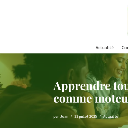
Aller
au
contenu
Actualité
Co
Apprendre tout
comme moteu
par
Joan
22 juillet 2025
Actualité