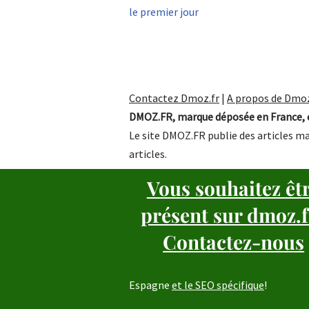
le premier jour
Contactez Dmoz.fr
|
A propos de Dmoz
DMOZ.FR, marque déposée en France, e
Le site DMOZ.FR publie des articles ma
articles.
Vous souhaitez êt
présent sur dmoz.f
Contactez-nous
Espagne
et le SEO spécifique
!