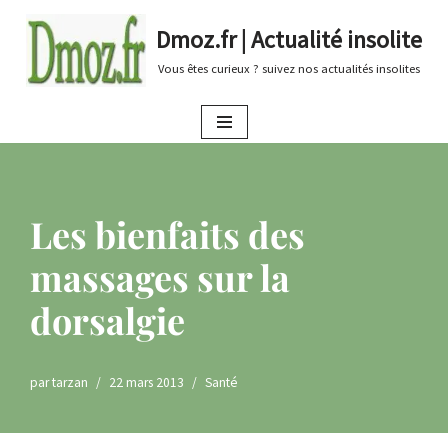
Dmoz.fr | Actualité insolite
Aller
Vous êtes curieux ? suivez nos actualités insolites
au
contenu
Les bienfaits des
massages sur la
dorsalgie
par
tarzan
22 mars 2013
Santé