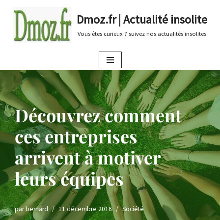
Dmoz.fr | Actualité insolite
Aller
Vous êtes curieux ? suivez nos actualités insolites
au
contenu
Découvrez comment
ces entreprises
arrivent à motiver
leurs équipes
par
bernard
11 décembre 2016
Société