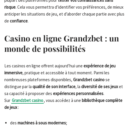
plupart des plateformes pour
tester vos connaissances sans
risque
. Cela vous permettra d’identifier vos préférences, de mieux
anticiper les situations de jeu, et d’aborder chaque partie avec plus
de
confiance
.
Casino en ligne Grandzbet : un
monde de possibilités
Les casinos en ligne offrent aujourd’hui une
expérience de jeu
immersive
, pratique et accessible à tout moment. Parmi les
nombreuses plateformes disponibles,
Grandzbet casino
se
distingue par la
qualité de son interface
, la
diversité de ses jeux
et
sa capacité à proposer des
expériences personnalisées
.
Sur
Grandzbet casino
, vous accédez à une
bibliothèque complète
de jeux
:
des
machines à sous modernes
;