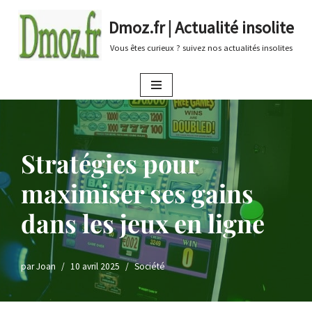
Dmoz.fr | Actualité insolite
Aller
Vous êtes curieux ? suivez nos actualités insolites
au
contenu
Stratégies pour
maximiser ses gains
dans les jeux en ligne
par
Joan
10 avril 2025
Société