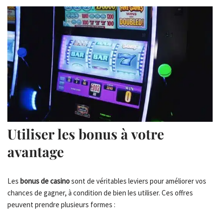
Utiliser les bonus à votre
avantage
Les
bonus de casino
sont de véritables leviers pour améliorer vos
chances de gagner, à condition de bien les utiliser. Ces offres
peuvent prendre plusieurs formes :