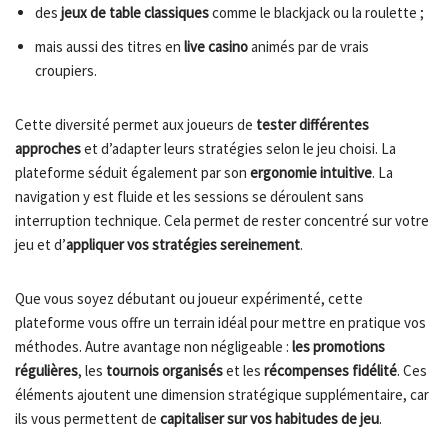
des
jeux de table classiques
comme le blackjack ou la roulette ;
mais aussi des titres en
live casino
animés par de vrais
croupiers.
Cette diversité permet aux joueurs de
tester différentes
approches
et d’adapter leurs stratégies selon le jeu choisi. La
plateforme séduit également par son
ergonomie intuitive
. La
navigation y est fluide et les sessions se déroulent sans
interruption technique. Cela permet de rester concentré sur votre
jeu et d’
appliquer vos stratégies sereinement
.
Que vous soyez débutant ou joueur expérimenté, cette
plateforme vous offre un terrain idéal pour mettre en pratique vos
méthodes. Autre avantage non négligeable :
les promotions
régulières
, les
tournois organisés
et les
récompenses fidélité
. Ces
éléments ajoutent une dimension stratégique supplémentaire, car
ils vous permettent de
capitaliser sur vos habitudes de jeu
.