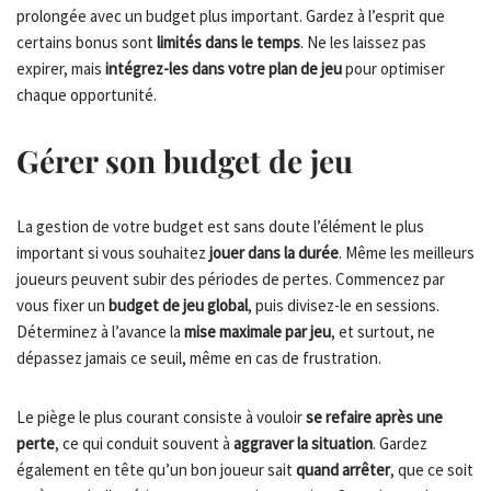
prolongée avec un budget plus important. Gardez à l’esprit que
certains bonus sont
limités dans le temps
. Ne les laissez pas
expirer, mais
intégrez-les dans votre plan de jeu
pour optimiser
chaque opportunité.
Gérer son budget de jeu
La gestion de votre budget est sans doute l’élément le plus
important si vous souhaitez
jouer dans la durée
. Même les meilleurs
joueurs peuvent subir des périodes de pertes. Commencez par
vous fixer un
budget de jeu global
, puis divisez-le en sessions.
Déterminez à l’avance la
mise maximale par jeu
, et surtout, ne
dépassez jamais ce seuil, même en cas de frustration.
Le piège le plus courant consiste à vouloir
se refaire après une
perte
, ce qui conduit souvent à
aggraver la situation
. Gardez
également en tête qu’un bon joueur sait
quand arrêter
, que ce soit