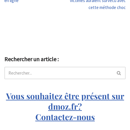
en ligne
victimes auraient survécu avec
cette méthode choc
Rechercher un article :
Vous souhaitez être présent sur
dmoz.fr?
Contactez-nous