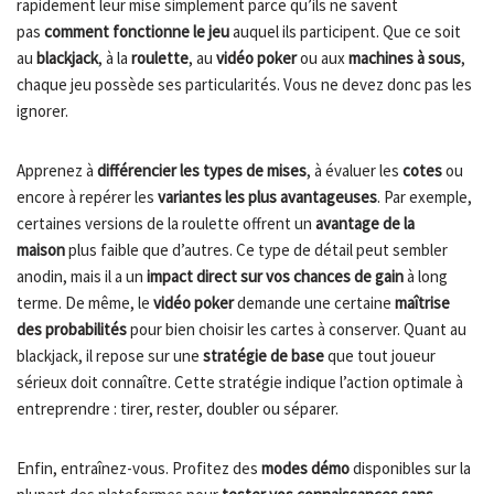
rapidement leur mise simplement parce qu’ils ne savent
pas
comment fonctionne le jeu
auquel ils participent. Que ce soit
au
blackjack
, à la
roulette
, au
vidéo poker
ou aux
machines à sous
,
chaque jeu possède ses particularités. Vous ne devez donc pas les
ignorer.
Apprenez à
différencier les types de mises
, à évaluer les
cotes
ou
encore à repérer les
variantes les plus avantageuses
. Par exemple,
certaines versions de la roulette offrent un
avantage de la
maison
plus faible que d’autres. Ce type de détail peut sembler
anodin, mais il a un
impact direct sur vos chances de gain
à long
terme. De même, le
vidéo poker
demande une certaine
maîtrise
des probabilités
pour bien choisir les cartes à conserver. Quant au
blackjack, il repose sur une
stratégie de base
que tout joueur
sérieux doit connaître. Cette stratégie indique l’action optimale à
entreprendre : tirer, rester, doubler ou séparer.
Enfin, entraînez-vous. Profitez des
modes démo
disponibles sur la