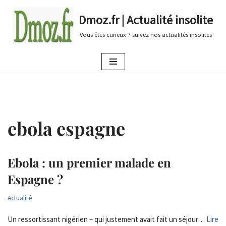
Dmoz.fr | Actualité insolite
Aller
Vous êtes curieux ? suivez nos actualités insolites
au
contenu
ebola espagne
Ebola : un premier malade en
Espagne ?
Actualité
Un ressortissant nigérien – qui justement avait fait un séjour…
Lire