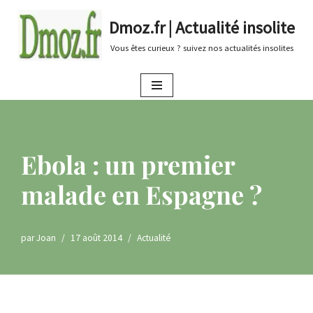
Dmoz.fr | Actualité insolite
Aller
Vous êtes curieux ? suivez nos actualités insolites
au
contenu
Ebola : un premier
malade en Espagne ?
par
Joan
17 août 2014
Actualité