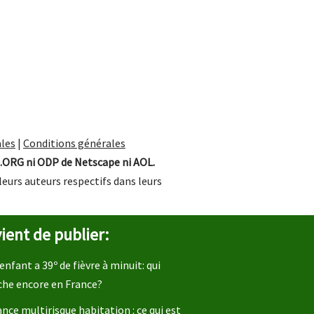
les
|
Conditions générales
.ORG ni ODP de Netscape ni AOL.
leurs auteurs respectifs dans leurs
ient de publier:
enfant a 39º de fièvre à minuit: qui
che encore en France?
nce multirisque habitation : ce qui est