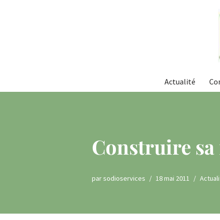
Aller
au
contenu
Actualité
Co
Construire sa
par
sodioservices
18 mai 2011
Actual