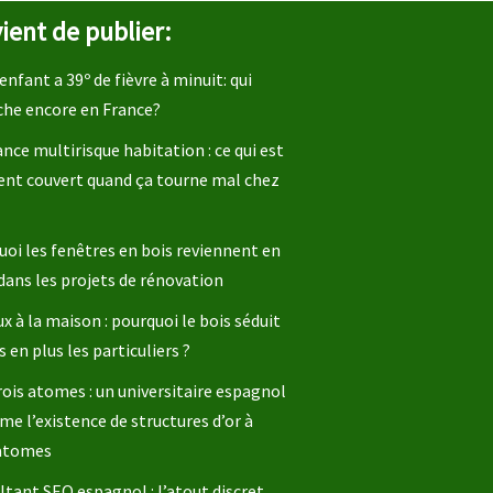
ient de publier:
enfant a 39º de fièvre à minuit: qui
che encore en France?
nce multirisque habitation : ce qui est
ent couvert quand ça tourne mal chez
oi les fenêtres en bois reviennent en
dans les projets de rénovation
x à la maison : pourquoi le bois séduit
s en plus les particuliers ?
rois atomes : un universitaire espagnol
me l’existence de structures d’or à
 atomes
tant SEO espagnol : l’atout discret