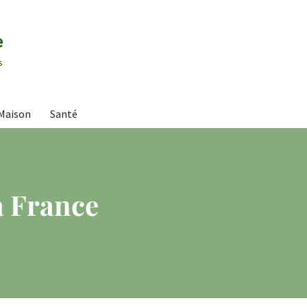
e
s
Maison
Santé
a France