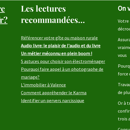
re
Les lectures
On v
r?
recommandées...
Votre 
décro
Référencer votre gîte ou maison rurale
Assura
Audio livre: le plaisir de l'audio et du livre
vraim
Un métier méconnu en plein boom !
vous
5 astuces pour choisir son électroménager
Pourqu
Pourquoi faire appel à un photographe de
force 
mariage?
Travau
L'immobilier à Valence
de plu
Comment appréhender le Karma
Identifier un pervers narcissique
Or à t
confir
trois
Consul