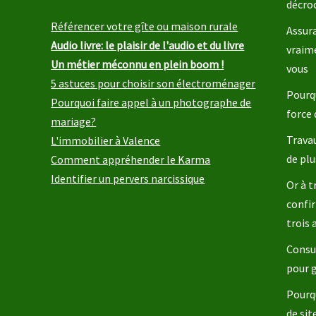
décro
Référencer votre gîte ou maison rurale
Assura
Audio livre: le plaisir de l'audio et du livre
vraim
Un métier méconnu en plein boom !
vous
5 astuces pour choisir son électroménager
Pourqu
Pourquoi faire appel à un photographe de
force 
mariage?
Travau
L'immobilier à Valence
de plu
Comment appréhender le Karma
Identifier un pervers narcissique
Or à t
confir
trois
Consul
pour 
Pourq
de sit