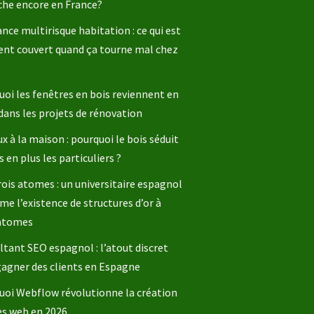
che encore en France?
nce multirisque habitation : ce qui est
ent couvert quand ça tourne mal chez
oi les fenêtres en bois reviennent en
dans les projets de rénovation
x à la maison : pourquoi le bois séduit
s en plus les particuliers ?
rois atomes : un universitaire espagnol
me l’existence de structures d’or à
 atomes
tant SEO espagnol : l’atout discret
gagner des clients en Espagne
uoi Webflow révolutionne la création
es web en 2026