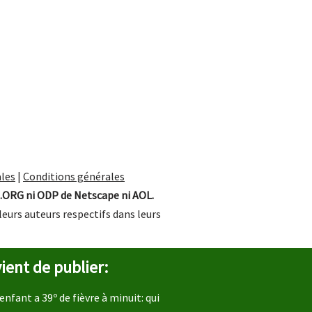
les
|
Conditions générales
.ORG ni ODP de Netscape ni AOL.
leurs auteurs respectifs dans leurs
ient de publier:
enfant a 39º de fièvre à minuit: qui