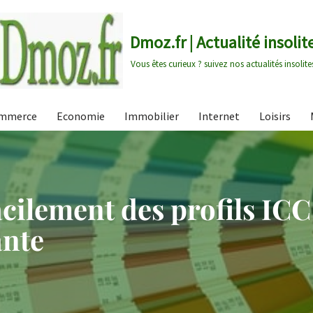
Dmoz.fr | Actualité insolit
Vous êtes curieux ? suivez nos actualités insolite
mmerce
Economie
Immobilier
Internet
Loisirs
cilement des profils ICC
ante