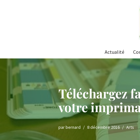
Aller
au
contenu
Actualité
Co
Téléchargez fa
votre imprim
par
bernard
8 décembre 2016
Arts