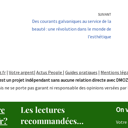
SUIVANT
Des courants galvaniques au service de la
beauté : une révolution dans le monde de
l’esthétique
.fr
|
Votre argent
|
Actus People
|
Guides pratiques
|
Mentions léga
st un projet indépendant sans aucune relation directe avec DMOZ
is ne se porte pas garant ni responsable des opinions versées par 
re
Les lectures
On v
r?
recommandées...
Votre 