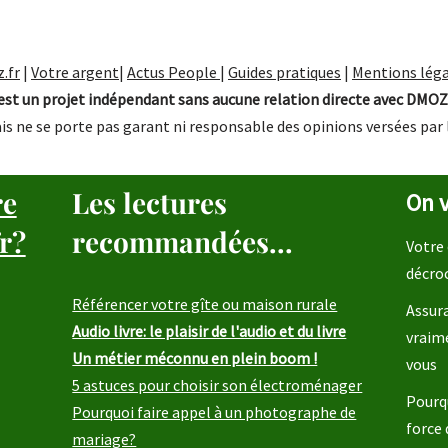
.fr
|
Votre argent
|
Actus People
|
Guides pratiques
|
Mentions léga
st un projet indépendant sans aucune relation directe avec DMOZ
is ne se porte pas garant ni responsable des opinions versées par 
re
Les lectures
On v
r?
recommandées...
Votre 
décro
Référencer votre gîte ou maison rurale
Assura
Audio livre: le plaisir de l'audio et du livre
vraim
Un métier méconnu en plein boom !
vous
5 astuces pour choisir son électroménager
Pourqu
Pourquoi faire appel à un photographe de
force 
mariage?