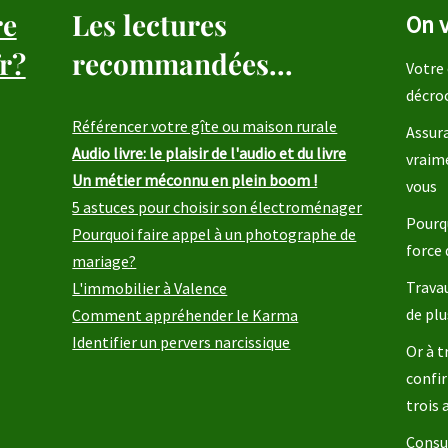
re
Les lectures
On v
r?
recommandées...
Votre 
décro
Référencer votre gîte ou maison rurale
Assura
Audio livre: le plaisir de l'audio et du livre
vraim
Un métier méconnu en plein boom !
vous
5 astuces pour choisir son électroménager
Pourqu
Pourquoi faire appel à un photographe de
force 
mariage?
Travau
L'immobilier à Valence
de plu
Comment appréhender le Karma
Identifier un pervers narcissique
Or à t
confir
trois
Consul