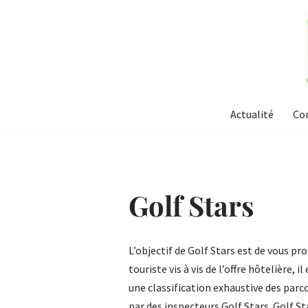
Aller
au
contenu
Actualité
Co
Golf Stars
L’objectif de Golf Stars est de vous pr
touriste vis à vis de l’offre hôtelière,
une classification exhaustive des parco
par des inspecteurs Golf Stars. Golf Sta