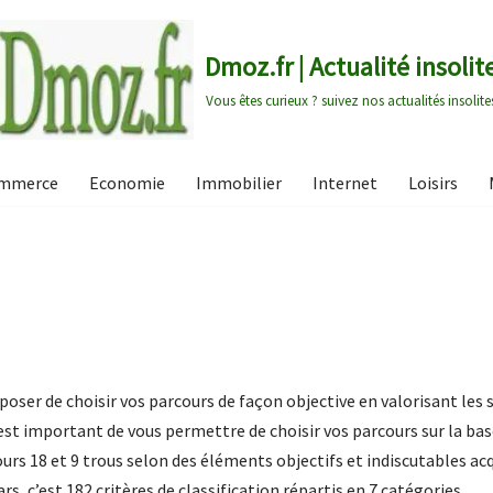
Dmoz.fr | Actualité insolit
Vous êtes curieux ? suivez nos actualités insolite
mmerce
Economie
Immobilier
Internet
Loisirs
oposer de choisir vos parcours de façon objective en valorisant les
 il est important de vous permettre de choisir vos parcours sur la ba
urs 18 et 9 trous selon des éléments objectifs et indiscutables acq
rs, c’est 182 critères de classification répartis en 7 catégories.