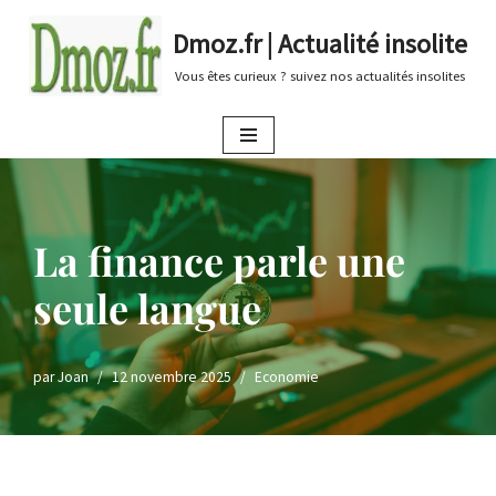
Dmoz.fr | Actualité insolite
Aller
Vous êtes curieux ? suivez nos actualités insolites
au
contenu
La finance parle une
seule langue
par
Joan
12 novembre 2025
Economie