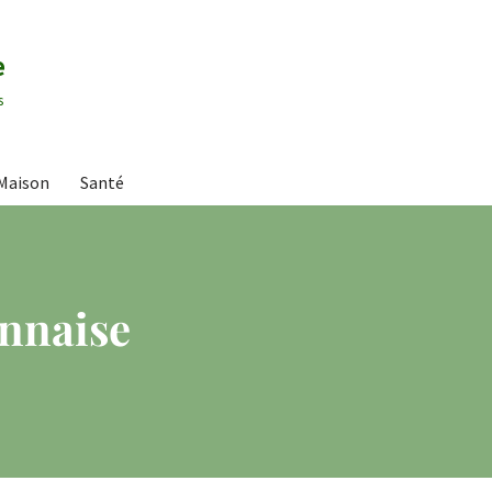
e
s
Maison
Santé
onnaise