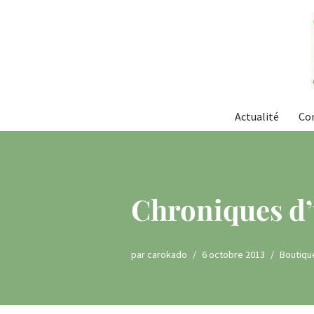
Aller
au
contenu
Actualité
Co
Chroniques d’
par
carokado
6 octobre 2013
Boutiqu