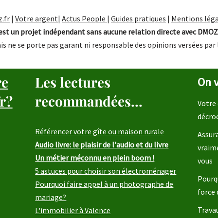
.fr
|
Votre argent
|
Actus People
|
Guides pratiques
|
Mentions léga
st un projet indépendant sans aucune relation directe avec DMOZ
is ne se porte pas garant ni responsable des opinions versées par 
re
Les lectures
On v
r?
recommandées...
Votre 
décro
Référencer votre gîte ou maison rurale
Assura
Audio livre: le plaisir de l'audio et du livre
vraim
Un métier méconnu en plein boom !
vous
5 astuces pour choisir son électroménager
Pourqu
Pourquoi faire appel à un photographe de
force 
mariage?
Travau
L'immobilier à Valence