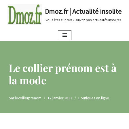
Dmoz.fr | Actualité insolite
Aller
Vous êtes curieux ? suivez nos actualités insolites
au
contenu
Le collier prénom est à
la mode
par
lecollierprenom
17 janvier 2013
Boutiques en ligne