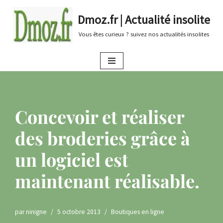
Dmoz.fr | Actualité insolite
Aller
Vous êtes curieux ? suivez nos actualités insolites
au
contenu
Concevoir et réaliser
des broderies grâce à
un logiciel est
maintenant réalisable.
par
ninigne
5 octobre 2013
Boutiques en ligne