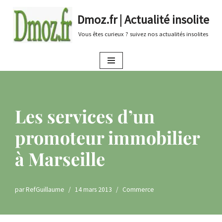
Dmoz.fr | Actualité insolite
Aller
Vous êtes curieux ? suivez nos actualités insolites
au
contenu
Les services d’un
promoteur immobilier
à Marseille
par
RefGuillaume
14 mars 2013
Commerce