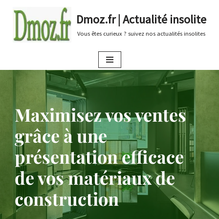
Dmoz.fr | Actualité insolite
Aller
Vous êtes curieux ? suivez nos actualités insolites
au
contenu
Maximisez vos ventes
grâce à une
présentation efficace
de vos matériaux de
construction