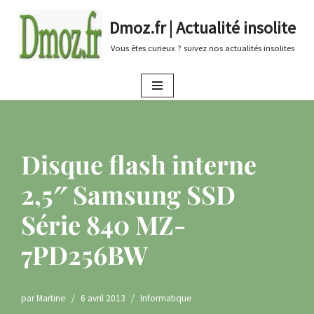
Dmoz.fr | Actualité insolite
Aller
Vous êtes curieux ? suivez nos actualités insolites
au
contenu
Disque flash interne
2,5″ Samsung SSD
Série 840 MZ-
7PD256BW
par
Martine
6 avril 2013
Informatique