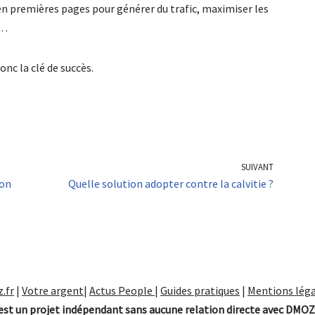
r en premières pages pour générer du trafic, maximiser les
s…
nc la clé de succès.
SUIVANT
non
Quelle solution adopter contre la calvitie ?
.fr
|
Votre argent
|
Actus People
|
Guides pratiques
|
Mentions léga
st un projet indépendant sans aucune relation directe avec DMOZ