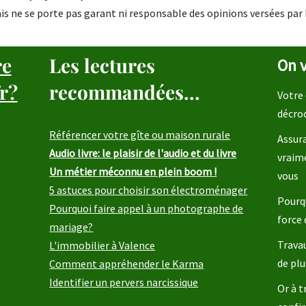
is ne se porte pas garant ni responsable des opinions versées par 
re
Les lectures
On v
r?
recommandées...
Votre 
décro
Référencer votre gîte ou maison rurale
Assura
Audio livre: le plaisir de l'audio et du livre
vraim
Un métier méconnu en plein boom !
vous
5 astuces pour choisir son électroménager
Pourqu
Pourquoi faire appel à un photographe de
force 
mariage?
Travau
L'immobilier à Valence
de plu
Comment appréhender le Karma
Identifier un pervers narcissique
Or à t