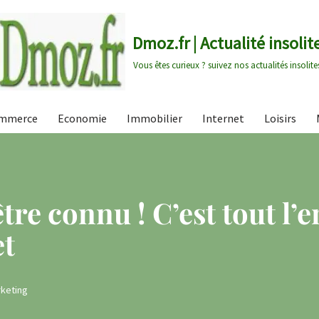
Dmoz.fr | Actualité insolit
Vous êtes curieux ? suivez nos actualités insolite
mmerce
Economie
Immobilier
Internet
Loisirs
tre connu ! C’est tout l’e
et
rketing