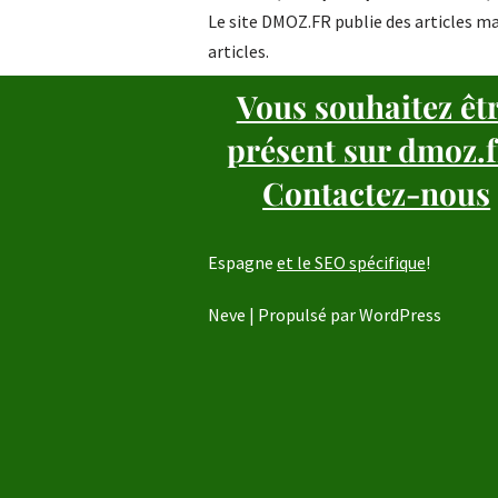
Le site DMOZ.FR publie des articles ma
articles.
Vous souhaitez êt
présent sur dmoz.f
Contactez-nous
Espagne
et le SEO spécifique
!
Neve
| Propulsé par
WordPress