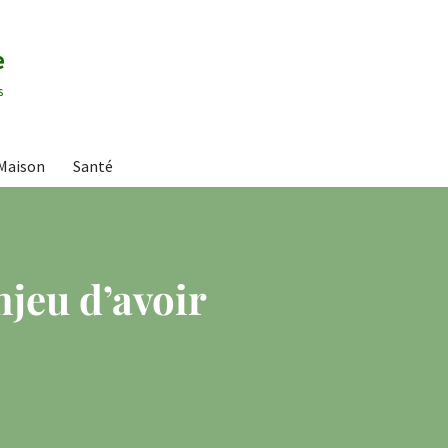
e
s
Maison
Santé
njeu d’avoir