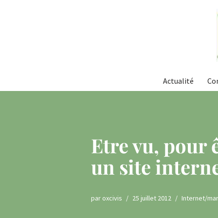
Aller
au
contenu
Actualité
Co
Etre vu, pour ê
un site intern
par
oxcivis
25 juillet 2012
Internet/ma