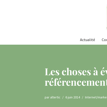
Aller
au
contenu
Actualité
Co
Les choses à é
référencement 
par
altertic
6 juin 2014
Internet/marke