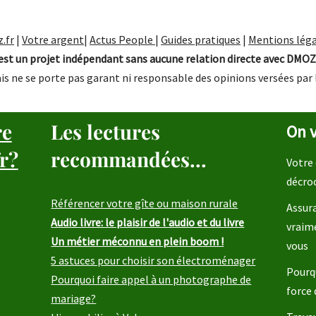
.fr
|
Votre argent
|
Actus People
|
Guides pratiques
|
Mentions léga
st un projet indépendant sans aucune relation directe avec DMOZ
is ne se porte pas garant ni responsable des opinions versées par 
re
Les lectures
On v
r?
recommandées...
Votre 
décro
Référencer votre gîte ou maison rurale
Assura
Audio livre: le plaisir de l'audio et du livre
vraim
Un métier méconnu en plein boom !
vous
5 astuces pour choisir son électroménager
Pourqu
Pourquoi faire appel à un photographe de
force 
mariage?