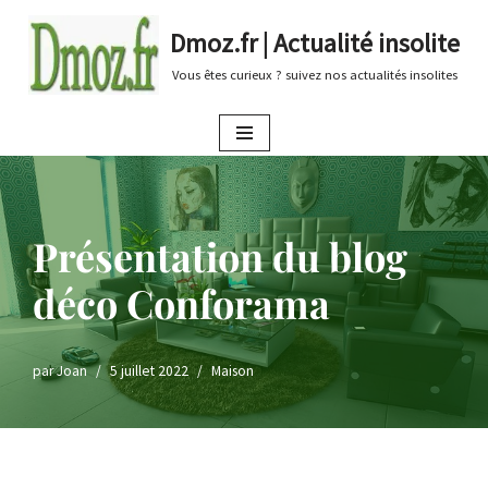
Dmoz.fr | Actualité insolite
Aller
Vous êtes curieux ? suivez nos actualités insolites
au
contenu
Présentation du blog
déco Conforama
par
Joan
5 juillet 2022
Maison