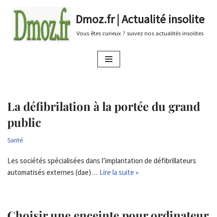
Dmoz.fr | Actualité insolite
Aller
Vous êtes curieux ? suivez nos actualités insolites
au
contenu
La défibrilation à la portée du grand
public
Santé
Les sociétés spécialisées dans l’implantation de défibrillateurs
automatisés externes (dae)…
Lire la suite »
Choisir une enceinte pour ordinateur