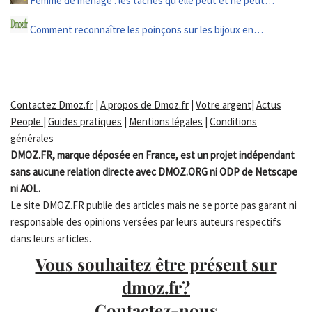
Femme de ménage : les tâches qu’elle peut et ne peut…
Comment reconnaître les poinçons sur les bijoux en…
Contactez Dmoz.fr
|
A propos de Dmoz.fr
|
Votre argent
|
Actus
People
|
Guides pratiques
|
Mentions légales
|
Conditions
générales
DMOZ.FR, marque déposée en France, est un projet indépendant
sans aucune relation directe avec DMOZ.ORG ni ODP de Netscape
ni AOL.
Le site DMOZ.FR publie des articles mais ne se porte pas garant ni
responsable des opinions versées par leurs auteurs respectifs
dans leurs articles.
Vous souhaitez être présent sur
dmoz.fr?
Contactez-nous