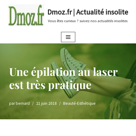
Dmoz.fr | Actualité insolite
Aller
Vous êtes curieux ? suivez nos actualités insolites
au
contenu
Une épilation au laser
est très pratique
par
bernard
21 juin 2018
Beauté-Esthétique