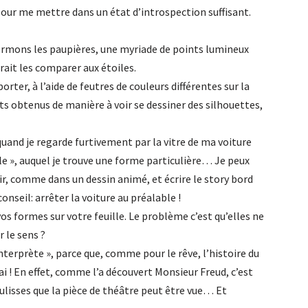
pour me mettre dans un état d’introspection suffisant.
rmons les paupières, une myriade de points lumineux
ait les comparer aux étoiles.
porter, à l’aide de feutres de couleurs différentes sur la
ints obtenus de manière à voir se dessiner des silhouettes,
s quand je regarde furtivement par la vitre de ma voiture
le », auquel je trouve une forme particulière… Je peux
, comme dans un dessin animé, et écrire le story bord
conseil: arrêter la voiture au préalable !
vos formes sur votre feuille. Le problème c’est qu’elles ne
 le sens ?
interprète », parce que, comme pour le rêve, l’histoire du
ai ! En effet, comme l’a découvert Monsieur Freud, c’est
coulisses que la pièce de théâtre peut être vue… Et