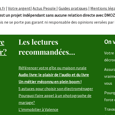
.fr
|
Votre argent
|
Actus People
|
Guides pratiques
|
Mentions léga
st un projet indépendant sans aucune relation directe avec DMOZ
is ne se porte pas garant ni responsable des opinions versées par 
re
Les lectures
On v
r?
recommandées...
Votre 
décro
Référencer votre gîte ou maison rurale
Assura
Audio livre: le plaisir de l'audio et du livre
vraim
Un métier méconnu en plein boom !
vous
5 astuces pour choisir son électroménager
Pourqu
Pourquoi faire appel à un photographe de
force 
mariage?
Travau
L'immobilier à Valence